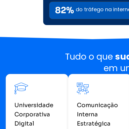
82%
do tráfego na intern
Tudo o que
su
em um
Universidade
Comunicação
Corporativa
Interna
Digital
Estratégica