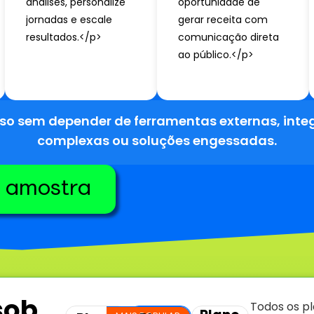
análises, personalize
oportunidade de
jornadas e escale
gerar receita com
resultados.</p>
comunicação direta
ao público.</p>
sso sem depender de ferramentas externas, inte
complexas ou soluções engessadas.
a amostra
sob
Todos os p