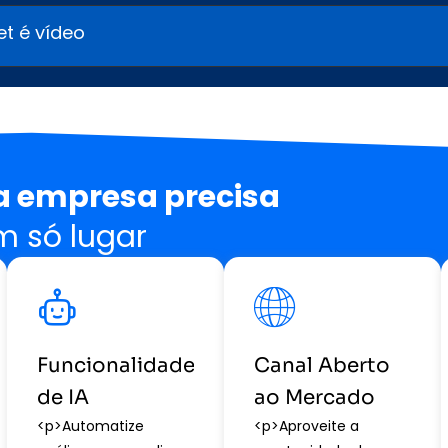
et é vídeo
a empresa precisa
 só lugar
Funcionalidades
Canal Aberto
de IA
ao Mercado
<p>Automatize
<p>Aproveite a