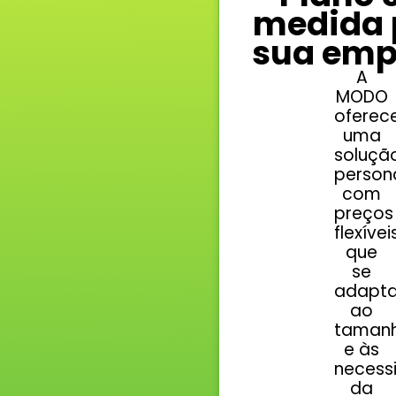
medida 
sua emp
A
MODO
oferec
uma
soluçã
person
com
preços
flexívei
que
se
adapt
ao
taman
e às
necess
da