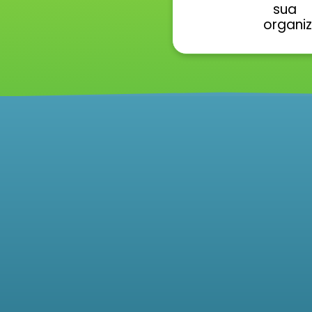
sua
organi