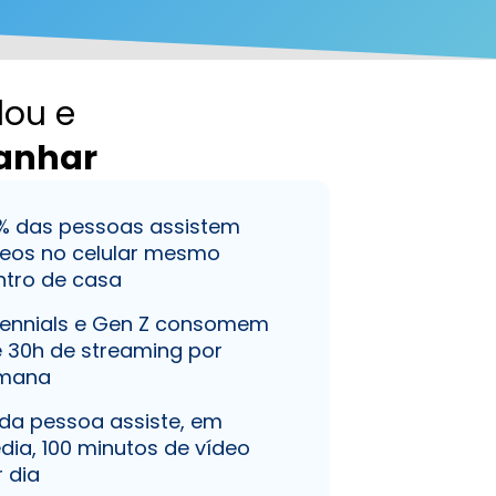
dou e
panhar
% das pessoas assistem
deos no celular mesmo
ntro de casa
llennials e Gen Z consomem
é 30h de streaming por
mana
da pessoa assiste, em
dia, 100 minutos de vídeo
 dia