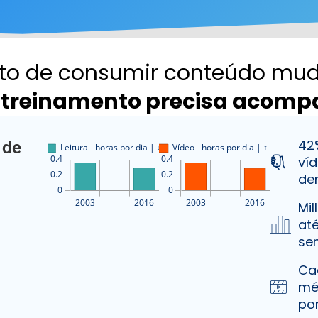
ito de consumir conteúdo mu
 treinamento precisa acom
42
 de
ví
de
Mi
at
se
Ca
mé
por