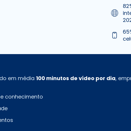
82
int
20
65
cel
ndo em média
100 minutos de vídeo por dia
, emp
de conhecimento
ade
entos