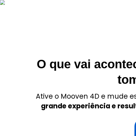
O que vai aconte
to
Ative o Mooven 4D e mude e
grande experiência e res