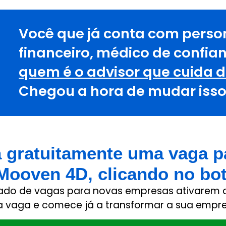
Você que já conta com person
financeiro, médico de confian
quem é o advisor que cuida 
Chegou a hora de mudar isso
 gratuitamente uma vaga pa
 Mooven 4D, clicando no bo
do de vagas para novas empresas ativarem o 
a vaga e comece já a transformar a sua empre