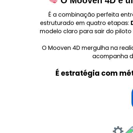
O Mooven 4D é um 
É a combinação perfeita ent
estruturado em quatro etapas:
modelo claro para sair do pilot
O Mooven 4D mergulha na reali
acompanha de 
É estratégia com mé