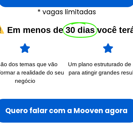
* vagas limitadas
Em menos de
30 dias
você ter
são dos temas que vão
Um plano estruturado de
formar a realidade do seu
para atingir grandes resu
negócio
Quero falar com a Mooven agora