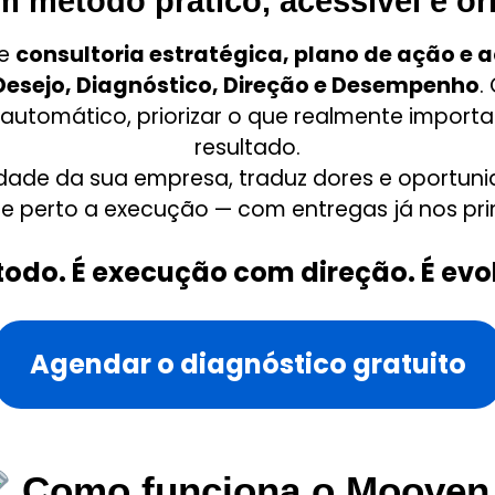
método prático, acessível e ori
re
consultoria estratégica, plano de ação 
Desejo, Diagnóstico, Direção e Desempenho
.
o automático, priorizar o que realmente impor
resultado.
dade da sua empresa, traduz dores e oportuni
perto a execução — com entregas já nos prim
todo. É execução com direção. É evo
Agendar o diagnóstico gratuito
Como funciona o Mooven