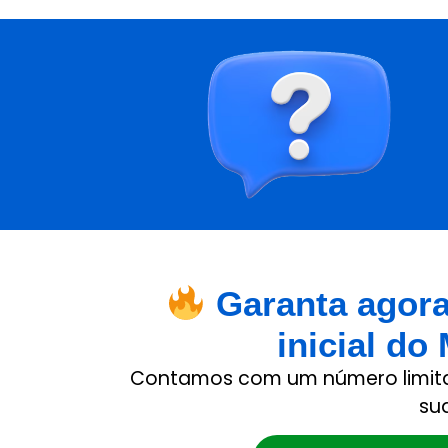
Garanta agora
inicial do
Contamos com um número limita
su