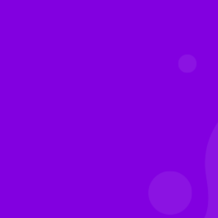
FAÇA SEU ORÇAMENTO
+55 11 91048-7881
Studios@moovenconsulting.com.br
PERGUNTAS
Frequentes