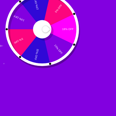
Empresa
Telefone
Mensagem
Ao informar meus dados, eu concordo em receber
contato do
Creative Studios
Ao informar meus dados, Estou ciente das diretrizes da
Política de Privacidade.