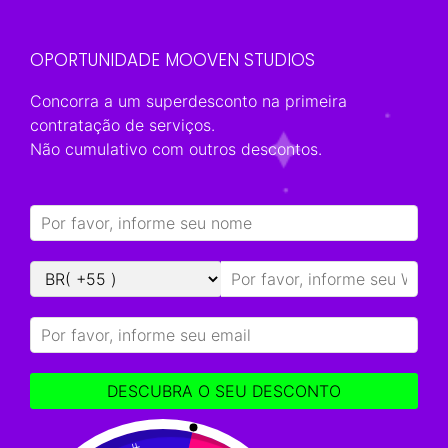
Fale conosco
OPORTUNIDADE MOOVEN STUDIOS
Concorra a um superdesconto na primeira
Venha produzir conteúdos incríveis
contratação de serviços.
Não cumulativo com outros descontos.
com a
Creative Studios
!
Conte mais sobre sua ideia e vamos
transformá-la em realidade!
Nome
DESCUBRA O SEU DESCONTO
E-mail