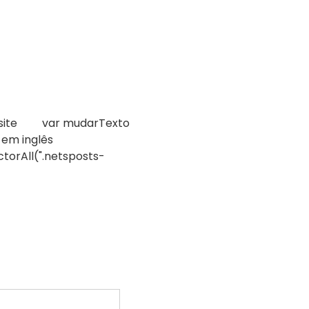
do site var mudarTexto
 em inglês
orAll(".netsposts-