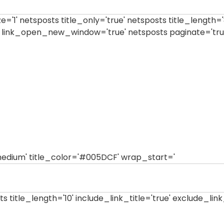
ize='1' netsposts title_only='true' netsposts title_length=
13' link_open_new_window='true' netsposts paginate='true
'medium' title_color='#005DCF' wrap_start='
sts title_length='10' include_link_title='true' exclude_lin