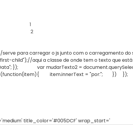
1
2
serve para carregar o js junto com o carregamento 
rst-child");//aqui a classe de onde tem o texto que está
= "Data"; }); var mudarTexto2 = document.querySelect
(function(item){ item.innerText = "por:"; }) });
ze='medium' title_color='#005DCF' wrap_start='