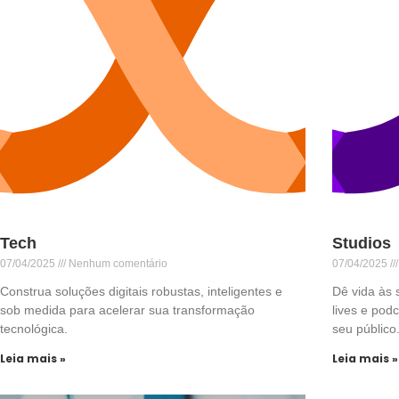
Tech
Studios
07/04/2025
Nenhum comentário
07/04/2025
Construa soluções digitais robustas, inteligentes e
Dê vida às 
sob medida para acelerar sua transformação
lives e pod
tecnológica.
seu público
Leia mais »
Leia mais »