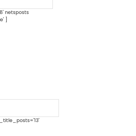
'8' netsposts
' ]
k_title_posts='13'