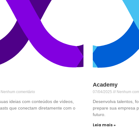
Academy
Nenhum comentário
07/04/2025
Nenhum come
suas ideias com conteúdos de vídeos,
Desenvolva talentos, f
casts que conectam diretamente com o
prepare sua empresa pa
.
futuro.
Leia mais »