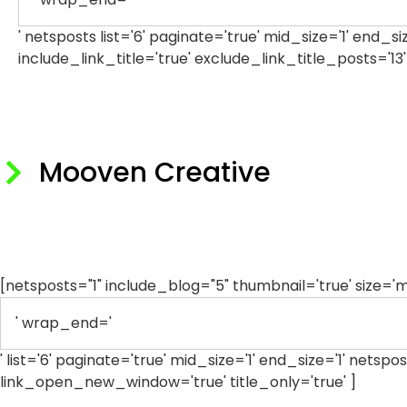
' netsposts list='6' paginate='true' mid_size='1' end_s
include_link_title='true' exclude_link_title_posts='
Mooven Creative
[netsposts="1" include_blog="5" thumbnail='true' size=
' wrap_end='
' list='6' paginate='true' mid_size='1' end_size='1' netspo
link_open_new_window='true' title_only='true' ]