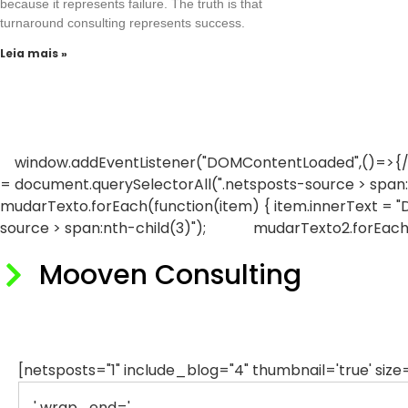
because it represents failure. The truth is that
turnaround consulting represents success.
Leia mais »
window.addEventListener("DOMContentLoaded",()=>{//
= document.querySelectorAll(".netsposts-source > span:fi
mudarTexto.forEach(function(item) { item.innerText 
source > span:nth-child(3)"); mudarTexto2.forEach
Mooven Consulting
[netsposts="1" include_blog="4" thumbnail='true' si
' wrap_end='