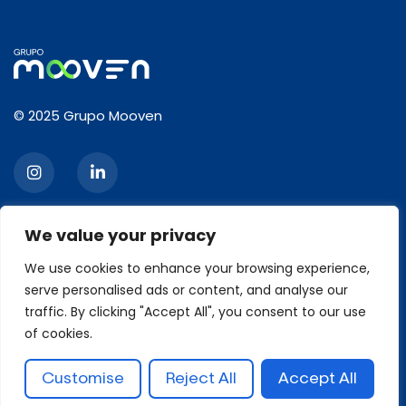
© 2025 Grupo Mooven
We value your privacy
CONTACT
We use cookies to enhance your browsing experience,
serve personalised ads or content, and analyse our
2120, Ibirapuera Avenue, 3rd floor, Moema, São Paulo/SP
Zip code: 04028-001
traffic. By clicking "Accept All", you consent to our use
Phone: +55 11 93426-6629
of cookies.
contato@grupomooven.com.br
Customise
Reject All
Accept All