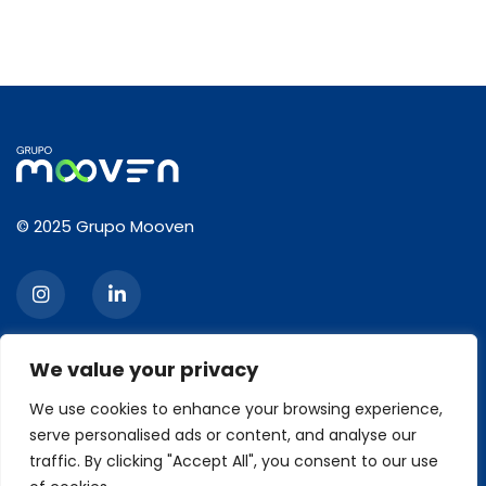
© 2025 Grupo Mooven
We value your privacy
CONTACT
We use cookies to enhance your browsing experience,
serve personalised ads or content, and analyse our
2120, Ibirapuera Avenue, 3rd floor, Moema, São Paulo/SP
traffic. By clicking "Accept All", you consent to our use
Zip code: 04028-001
Phone: +55 11 93426-6629