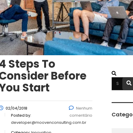
4 Steps To
Consider Before
You Start
02/04/2018
Nenhum
Catego
Posted by:
comentário
developer@moovenconsulting.com.br
Category:
Innovation