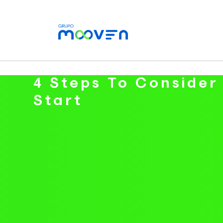
4 Steps To Consider
Start